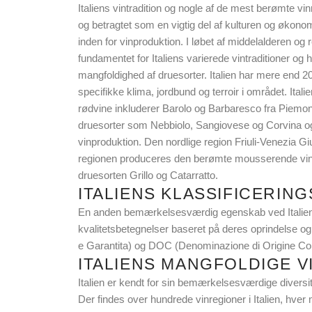
Italiens vintradition og nogle af de mest berømte vinr
og betragtet som en vigtig del af kulturen og økonomi
inden for vinproduktion. I løbet af middelalderen o
fundamentet for Italiens varierede vintraditioner
mangfoldighed af druesorter. Italien har mere end 20
specifikke klima, jordbund og terroir i området. Ital
rødvine inkluderer Barolo og Barbaresco fra Piemont
druesorter som Nebbiolo, Sangiovese og Corvina og ha
vinproduktion. Den nordlige region Friuli-Venezia Gi
regionen produceres den berømte mousserende vin Pr
druesorten Grillo og Catarratto.
ITALIENS KLASSIFICERIN
En anden bemærkelsesværdig egenskab ved Italiens vi
kvalitetsbetegnelser baseret på deres oprindelse 
e Garantita) og DOC (Denominazione di Origine Contr
ITALIENS MANGFOLDIGE 
Italien er kendt for sin bemærkelsesværdige diversite
Der findes over hundrede vinregioner i Italien, hve