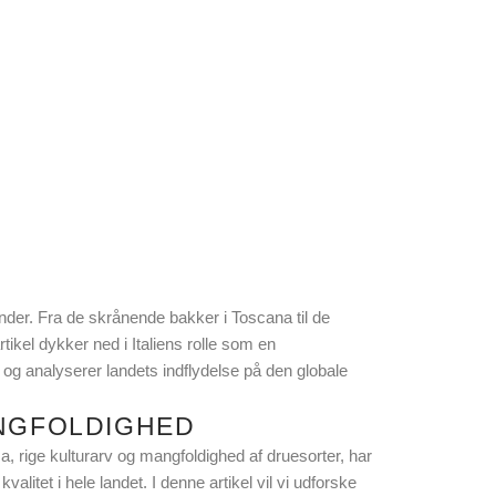
usinder. Fra de skrånende bakker i Toscana til de
ikel dykker ned i Italiens rolle som en
 og analyserer landets indflydelse på den globale
ANGFOLDIGHED
a, rige kulturarv og mangfoldighed af druesorter, har
alitet i hele landet. I denne artikel vil vi udforske