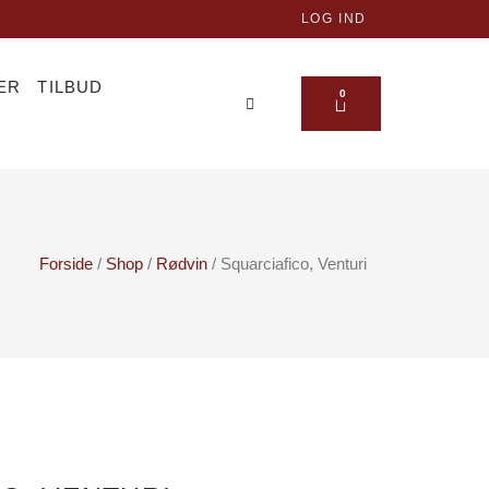
LOG IND
ER
TILBUD
KURV
0
Forside
/
Shop
/
Rødvin
/ Squarciafico, Venturi