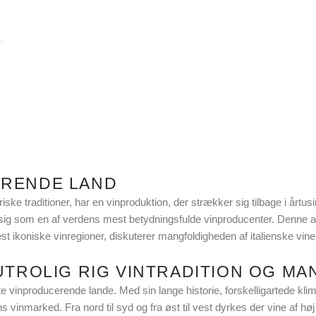
ERENDE LAND
nariske traditioner, har en vinproduktion, der strækker sig tilbage i årt
t sig som en af verdens mest betydningsfulde vinproducenter. Denne art
t ikoniske vinregioner, diskuterer mangfoldigheden af italienske vine
 UTROLIG RIG VINTRADITION OG M
te vinproducerende lande. Med sin lange historie, forskelligartede klim
 vinmarked. Fra nord til syd og fra øst til vest dyrkes der vine af høj kv