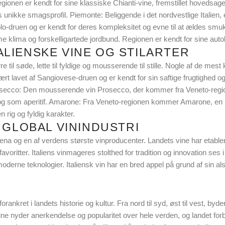
egionen er kendt for sine klassiske Chianti-vine, fremstillet hovedsag
 unikke smagsprofil. Piemonte: Beliggende i det nordvestlige Italien,
o-druen og er kendt for deres kompleksitet og evne til at ældes smukt.
rme klima og forskelligartede jordbund. Regionen er kendt for sine au
LIENSKE VINE OG STILARTER
re til søde, lette til fyldige og mousserende til stille. Nogle af de mest
ært lavet af Sangiovese-druen og er kendt for sin saftige frugtighed og
Prosecco: Den mousserende vin Prosecco, der kommer fra Veneto-region
er og som aperitif. Amarone: Fra Veneto-regionen kommer Amarone, en inte
rig og fyldig karakter.
 GLOBAL VININDUSTRI
arena og en af verdens største vinproducenter. Landets vine har etabler
avoritter. Italiens vinmageres stolthed for tradition og innovation ses 
rne teknologier. Italiensk vin har en bred appel på grund af sin alsi
forankret i landets historie og kultur. Fra nord til syd, øst til vest, by
 vine nyder anerkendelse og popularitet over hele verden, og landet for