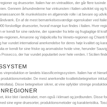
egioner og druesorter. Italien har en vintradition, der går flere tusind
en. Gennem århundrederne har vinkunsten i Italien udviklet sig og forfi
g renæssancen fik munkeklostre en afgørende rolle i at bevare og udvik
 og håndværk. En af de mest bemærkelsesværdige egenskaber ved Itali
00 forskellige druesorter, hvoraf mange kun findes i Italien. Hver regi
ien er kendt for sine rødvine, der spænder fra lette og frugtagtige til 
e-regionen, Amarone og Valpolicella fra Veneto-regionen og Chianti f
r vundet international anerkendelse for deres høje kvalitet og karakter
ulia er kendt for sine friske og aromatiske hvide vine, herunder Sauvig
osecco, der har vundet popularitet over hele verden. I Sicilien find
GSSYSTEM
nproduktion er landets klassificeringssystem. Italien har et hierarkis
og produktionsmetoder. De mest anerkendte kvalitetsbetegnelser inkl
ollata). Disse betegnelser sikrer, at vine opfylder strenge produktio
VINREGIONER
t, ikke blot i landskabet, men også i klimaet og jordbunden. Disse fors
r med sine egne druesorter, produktionsmetoder og karakteristika. To