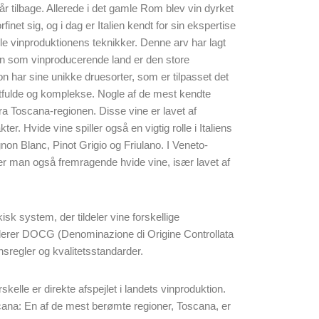
e år tilbage. Allerede i det gamle Rom blev vin dyrket
net sig, og i dag er Italien kendt for sin ekspertise
le vinproduktionens teknikker. Denne arv har lagt
en som vinproducerende land er den store
on har sine unikke druesorter, som er tilpasset det
kraftfulde og komplekse. Nogle af de mest kendte
ra Toscana-regionen. Disse vine er lavet af
. Hvide vine spiller også en vigtig rolle i Italiens
non Blanc, Pinot Grigio og Friulano. I Veneto-
er man også fremragende hvide vine, især lavet af
k system, der tildeler vine forskellige
uderer DOCG (Denominazione di Origine Controllata
nsregler og kvalitetsstandarder.
kelle er direkte afspejlet i landets vinproduktion.
scana: En af de mest berømte regioner, Toscana, er