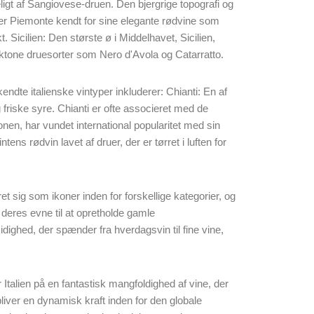
eligt af Sangiovese-druen. Den bjergrige topografi og
 er Piemonte kendt for sine elegante rødvine som
 Sicilien: Den største ø i Middelhavet, Sicilien,
toktone druesorter som Nero d'Avola og Catarratto.
 kendte italienske vintyper inkluderer: Chianti: En af
 friske syre. Chianti er ofte associeret med de
en, har vundet international popularitet med sin
ns rødvin lavet af druer, der er tørret i luften for
et sig som ikoner inden for forskellige kategorier, og
i deres evne til at opretholde gamle
dighed, der spænder fra hverdagsvin til fine vine,
der Italien på en fantastisk mangfoldighed af vine, der
bliver en dynamisk kraft inden for den globale