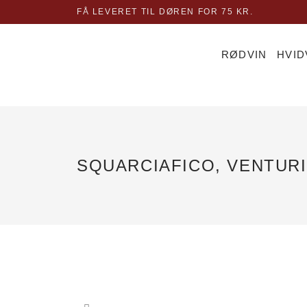
Gå
FÅ LEVERET TIL DØREN FOR 75 KR.
til
indholdet
RØDVIN
HVID
SQUARCIAFICO, VENTURI