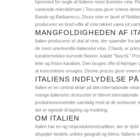
hjemsted for nogle af Italiens mest ikoniske vine. R
varierede mikroklimaer i Toscana giver vinene deres
Barolo og Barbaresco. Disse vine er lavet af Nebbiol
producerer en bred vifte af vine takket være sit va
MANGFOLDIGHEDEN AF ITA
Italien producerer et utal af vine, der spænder fra tør
de mest anerkendte italienske vine, Chianti, er prim
karakteristiske kurvede flasker, kaldet "fiaschi." 
lette og friske karakter. Den bruges ofte til fejring
at koncentrere smagen. Denne proces giver vinen en 
ITALIENS INDFLYDELSE PÅ
Italien er en central aktør på den internationale vin
mange italienske druesorter er blevet internationale f
produktionsmetoder samtidig med at de omfavner mode
der er egnede til lagring og modning.
OM ITALIEN
Italien har en rig vinproduktionstradition, der er dybt 
afspejler landets unikke geografi og klima. Italiens