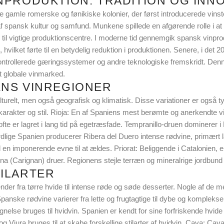
NPRODUKTION: TRADITION OG INN
l de gamle romerske og fønikiske kolonier, der først introducerede vi
f spansk kultur og samfund. Munkene spillede en afgørende rolle i at b
v til vigtige produktionscentre. I moderne tid gennemgik spansk vinpro
vilket førte til en betydelig reduktion i produktionen. Senere, i det 
kontrollerede gæringssystemer og andre teknologiske fremskridt. Denne
t globale vinmarked.
ENS VINREGIONER
turelt, men også geografisk og klimatisk. Disse variationer er også tyd
karakter og stil. Rioja: En af Spaniens mest berømte og anerkendte vin
e er lagret i lang tid på egetræsfade. Tempranillo-druen dominerer i Ri
lige Spanien producerer Ribera del Duero intense rødvine, primært la
n imponerende evne til at ældes. Priorat: Beliggende i Catalonien, er 
a (Carignan) druer. Regionens stejle terræn og mineralrige jordbund b
TILARTER
der fra tørre hvide til intense røde og søde desserter. Nogle af de me
panske rødvine varierer fra lette og frugtagtige til dybe og komplekse
lse bruges til hvidvin. Spanien er kendt for sine forfriskende hvide 
g Viura bruges til at skabe forskellige stilarter af hvidvin. Cava: C