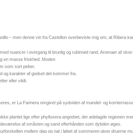
nillo – men denne vin fra Castellon overbeviste mig om, at Ribera ka
 nuancer i overgang til brunlig og rubinrød rand. Aromaer af skov og 
ang en masse friskhed. Moden
om som sort peber.
 og karakter af godset det kommer fra.
ter eller vildt.
res, er La Farinera omgivet på sydsiden af ​​mandel- og kornterrasser
okke plantet lige efter phylloxera-angrebet, der ødelagde regionen me
ilstedeværelse af småsten og sand efterhånden som dybden øges.
aturforskellen mellem dag og nat i løbet af sommeren giver druerne mu