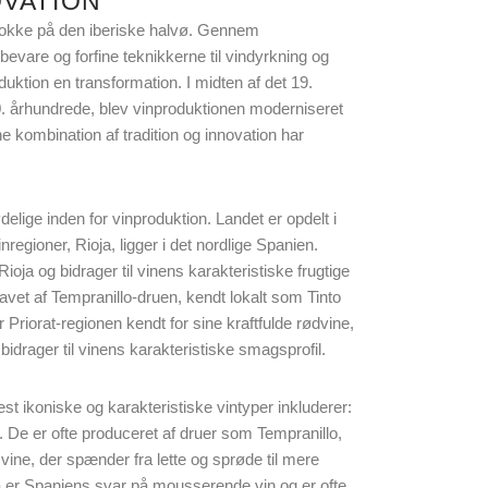
OVATION
nstokke på den iberiske halvø. Gennem
evare og forfine teknikkerne til vindyrkning og
duktion en transformation. I midten af det 19.
20. århundrede, blev vinproduktionen moderniseret
 kombination af tradition og innovation har
elige inden for vinproduktion. Landet er opdelt i
regioner, Rioja, ligger i det nordlige Spanien.
oja og bidrager til vinens karakteristiske frugtige
vet af Tempranillo-druen, kendt lokalt som Tinto
Priorat-regionen kendt for sine kraftfulde rødvine,
idrager til vinens karakteristiske smagsprofil.
st ikoniske og karakteristiske vintyper inkluderer:
. De er ofte produceret af druer som Tempranillo,
vine, der spænder fra lette og sprøde til mere
ava er Spaniens svar på mousserende vin og er ofte