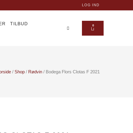
LOG IND
ER
TILBUD
KURV
0
orside
/
Shop
/
Rødvin
/ Bodega Flors Clotas F 2021