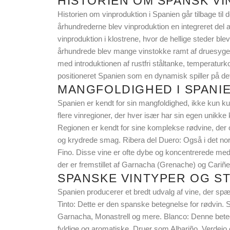
HISTORIEN OM SPANSK VI
Historien om vinproduktion i Spanien går tilbage ti
århundrederne blev vinproduktion en integreret del a
vinproduktion i klostrene, hvor de hellige steder ble
århundrede blev mange vinstokke ramt af druesyge, h
med introduktionen af rustfri ståltanke, temperatur
positioneret Spanien som en dynamisk spiller på de
MANGFOLDIGHED I SPANI
Spanien er kendt for sin mangfoldighed, ikke kun kul
flere vinregioner, der hver især har sin egen unikke 
Regionen er kendt for sine komplekse rødvine, der oft
og krydrede smag. Ribera del Duero: Også i det nord
Fino. Disse vine er ofte dybe og koncentrerede med e
der er fremstillet af Garnacha (Grenache) og Cariñen
SPANSKE VINTYPER OG S
Spanien producerer et bredt udvalg af vine, der spæn
Tinto: Dette er den spanske betegnelse for rødvin. S
Garnacha, Monastrell og mere. Blanco: Denne betegne
fyldige og aromatiske. Druer som Albariño, Verdejo o