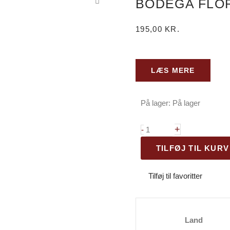
BODEGA FLOR
195,00
KR.
LÆS MERE
På lager:
På lager
Bodega
Flors
+
-
Clotas
TILFØJ TIL KURV
F
2021
Tilføj til favoritter
antal
Land