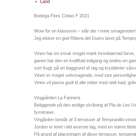
Land
Bodega Flors Clotas F 2021
Wow for en klassevin – står der i mine smagsnoter!
Jeg elsker en god Ribera del Duero lavet på Tempra
Vinen har en smuk meget mørk kirsebærrød farve, med
ganen har den en kraftfuld indgang og endnu en g
sort frugt, på en baggrund af røg og krydderier sås
Vinen er meget velsmagende, med stor personlighed
Vinen vil passe godt til alle retter med rødt kød, grilret
Vingpården La Farinera
Beliggende på den østlige skråning af Pla de Les Use
fyrretræer.
Vingården består af 3 terrasser af Tempranillo-vinst
Jorden er leret i det øverste lag, med en større t
På grund af placeringen af ​​disse terrasser, temper