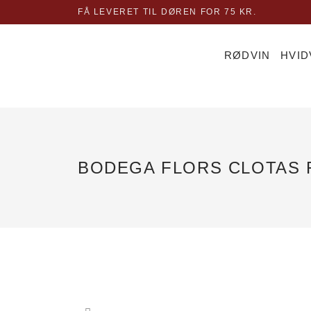
Gå
FÅ LEVERET TIL DØREN FOR 75 KR.
til
indholdet
RØDVIN
HVID
BODEGA FLORS CLOTAS F