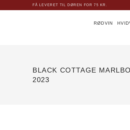
Gå
FÅ LEVERET TIL DØREN FOR 75 KR.
til
indholdet
RØDVIN
HVID
BLACK COTTAGE MARLB
2023