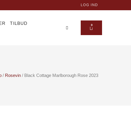
LOG IND
ER
TILBUD
KURV
0
p
/
Rosevin
/ Black Cottage Marlborough Rose 2023