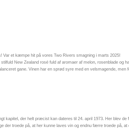
ris! Var et kæmpe hit på vores Two Rivers smagning i marts 2025!
g stilfuld New Zealand rosé fuld af aromaer af melon, rosenblade og 
alanceret gane. Vinen har en sprød syre med en velsmagende, men forf
 kapitel, der helt præcist kan dateres til 24. april 1973. Her blev de
der troede på, at her kunne laves vin og endnu færre troede på, at 