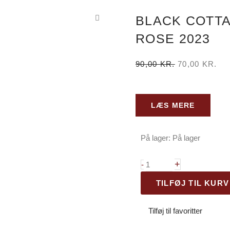
BLACK COTT
ROSE 2023
DEN
DE
90,00
KR.
70,00
KR.
OPRINDELI
AK
PRIS
PR
VAR:
ER
LÆS MERE
90,00 KR..
70,
På lager:
På lager
Black
Cottage
+
-
Marlborough
TILFØJ TIL KURV
Rose
2023
Tilføj til favoritter
antal