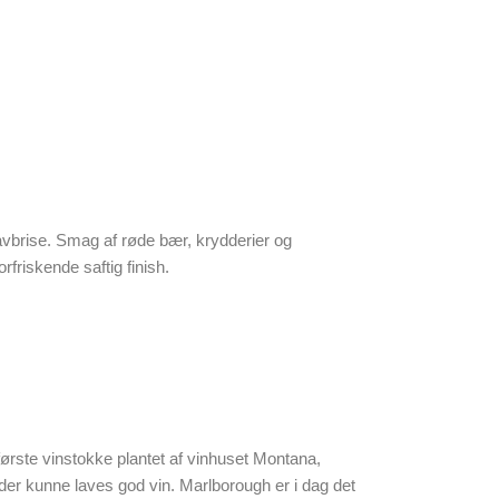
havbrise. Smag af røde bær, krydderier og
riskende saftig finish.
 første vinstokke plantet af vinhuset Montana,
der kunne laves god vin. Marlborough er i dag det