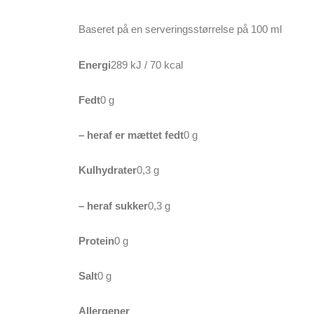
Baseret på en serveringsstørrelse på 100 ml
Energi
289 kJ / 70 kcal
Fedt
0 g
– heraf er mættet fedt
0 g
Kulhydrater
0,3 g
– heraf sukker
0,3 g
Protein
0 g
Salt
0 g
Allergener