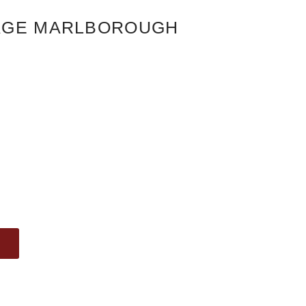
AGE MARLBOROUGH
N
GE
TUELLE
IS
:
00 KR..