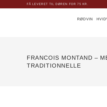
Gå
FÅ LEVERET TIL DØREN FOR 75 KR.
til
indholdet
RØDVIN
HVID
FRANCOIS MONTAND – 
TRADITIONNELLE