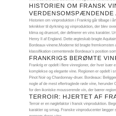
HISTORIEN OM FRANSK VI
VERDENSOMSPÆNDENDE 
Historien om vinproduktion i Frankrig går tilbage i
teknikker til dyrkning og vinproduktion, der blev over
klima og druesort, der definerer en vins karakter. 
Henry II af England. Dette ægteskab bragte Aquitai
Bordeaux-vinene.Moderne tid bragte fremkomsten af
klassifikation cementerede Bordeaux's position som 
FRANKRIGS BERØMTE VI
Frankrig er opdelt i flere vinregioner, der hver især
komplekse og elegante vine. Regionen er opdelt i små
Pinot Noir og Chardonnay-druer. Bordeaux: Beliggen
nogle af de mest eftertragtede røde vine, herunde
for den ikoniske mousserende vin, der bærer region
TERROIR: HJERTET AF F
Terroir er en nøglefaktor i fransk vinproduktion. Beg
karakter og smag. Franske vinproducenter lægger sto
gennem deres vine.