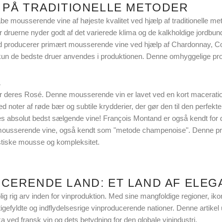
 PÅ TRADITIONELLE METODER
e mousserende vine af højeste kvalitet ved hjælp af traditionelle me
ruerne nyder godt af det varierede klima og de kalkholdige jordbundsfor
and producerer primært mousserende vine ved hjælp af Chardonnay, C
t kun de bedste druer anvendes i produktionen. Denne omhyggelige pr
E
deres Rosé. Denne mousserende vin er lavet ved en kort maceration a
d noter af røde bær og subtile krydderier, der gør den til den perfekte l
res absolut bedst sælgende vine! François Montand er også kendt for 
g af mousserende vine, også kendt som "metode champenoise". Denne p
istiske mousse og kompleksitet.
CERENDE LAND: ET LAND AF ELEG
ig rig arv inden for vinproduktion. Med sine mangfoldige regioner, iko
igefyldte og indflydelsesrige vinproducerende nationer. Denne artikel 
a ved fransk vin og dets betydning for den globale vinindustri.