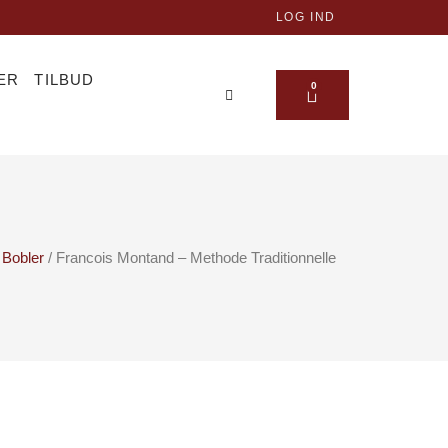
LOG IND
ER
TILBUD
KURV
0
/
Bobler
/ Francois Montand – Methode Traditionnelle