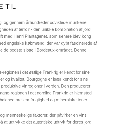
 TIL
nkrig, og gennem århundreder udviklede munkene
igheden af terroir - den unikke kombination af jord,
 gift med Henri Plantagenet, som senere blev kong
l med engelske købmænd, der var dybt fascinerede af
de de bedste slotte i Bordeaux-området. Denne
-regionen i det østlige Frankrig er kendt for sine
er og kvalitet. Bourgogne er især kendt for sine
 produktive vinregioner i verden. Den producerer
ne-regionen i det nordlige Frankrig er hjemsted
balance mellem frugtighed og mineralske toner.
i og menneskelige faktorer, der påvirker en vins
 at udtrykke det autentiske udtryk for deres jord