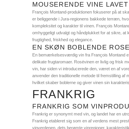
MOUSERENDE VINE LAVET
François Montand-produktionen fokuserer på at skab
er beliggende i Jura-regionens bakkede terræn, hvor d
kompleksitet og karakter til vinen. François Mont
omhyggeligt udvalgt og håndplukket for at sikre, a
frugtighed, friskhed og elegance.
EN SKØN BOBLENDE ROS
En bemærkelsesværdig vin fra François Montand er 
delikate frugtaromaer. Rosévinen er livlig og frisk me
vin, har siden vi introducerede den, været en af vo
anvender den traditionelle metode til fremstillin
hvilket skaber boblerne og giver vinen sin karakter
FRANKRIG
FRANKRIG SOM VINPRODU
Frankrig er synonymt med vin, og landet har en utrol
Frankrig etableret sig som en af verdens mest prest
vinverdenen, dets berømte vinregioner, karakteristik