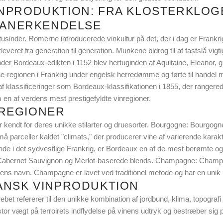
NPRODUKTION: FRA KLOSTERKLOGE
ANERKENDELSE
 årtusinder. Romerne introducerede vinkultur på det, der i dag er Fra
leveret fra generation til generation. Munkene bidrog til at fastslå vigt
Under Bordeaux-edikten i 1152 blev hertuginden af Aquitaine, Eleanor,
ne-regionen i Frankrig under engelsk herredømme og førte til hande
 klassificeringer som Bordeaux-klassifikationen i 1855, der rangere
en af verdens mest prestigefyldte vinregioner.
NREGIONER
 er kendt for deres unikke stilarter og druesorter. Bourgogne: Bourgogne
 parceller kaldet "climats," der producerer vine af varierende karakt
de i det sydvestlige Frankrig, er Bordeaux en af de mest berømte og
r Cabernet Sauvignon og Merlot-baserede blends. Champagne: Champag
ens navn. Champagne er lavet ved traditionel metode og har en unik 
RANSK VINPRODUKTION
rebet refererer til den unikke kombination af jordbund, klima, topograf
r vægt på terroirets indflydelse på vinens udtryk og bestræber sig på