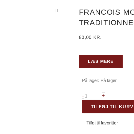
FRANCOIS M
TRADITIONNE
80,00
KR.
LÆS MERE
På lager:
På lager
Francois
Montand
+
-
-
TILFØJ TIL KURV
Methode
Traditionnelle
Tilføj til favoritter
antal