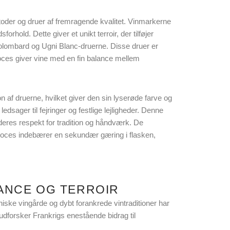
toder og druer af fremragende kvalitet. Vinmarkerne
hold. Dette giver et unikt terroir, der tilføjer
olombard og Ugni Blanc-druerne. Disse druer er
oces giver vine med en fin balance mellem
f druerne, hvilket giver den sin lyserøde farve og
edsager til fejringer og festlige lejligheder. Denne
deres respekt for tradition og håndværk. De
roces indebærer en sekundær gæring i flasken,
ANCE OG TERROIR
niske vingårde og dybt forankrede vintraditioner har
udforsker Frankrigs enestående bidrag til