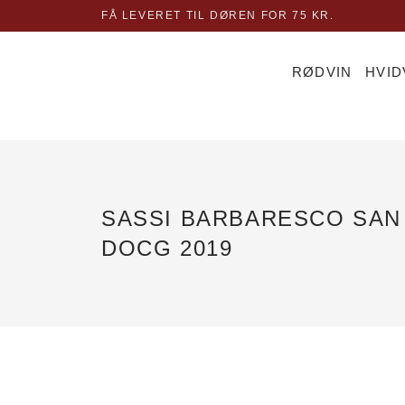
Gå
FÅ LEVERET TIL DØREN FOR 75 KR.
til
indholdet
RØDVIN
HVID
SASSI BARBARESCO SAN
DOCG 2019