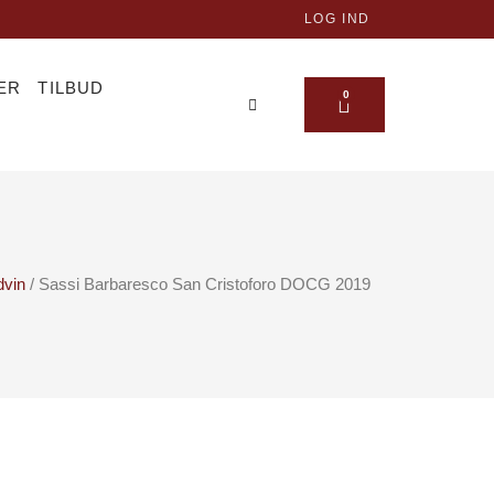
LOG IND
ER
TILBUD
KURV
0
vin
/ Sassi Barbaresco San Cristoforo DOCG 2019