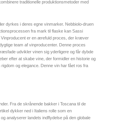
t kombinere traditionelle produktionsmetoder med
 der dyrkes i deres egne vinmarker. Nebbiolo-druen
tionsprocessen fra mark til flaske kan Sassi
si Vinproducent er en ærefuld proces, der kræver
dygtige team af vinproducenter. Denne proces
træsfade udvikler vinen sig yderligere og får dybde
ber efter at skabe vine, der formidler en historie og
 rigdom og elegance. Denne vin har fået ros fra
usinder. Fra de skrånende bakker i Toscana til de
ikel dykker ned i Italiens rolle som en
 og analyserer landets indflydelse på den globale