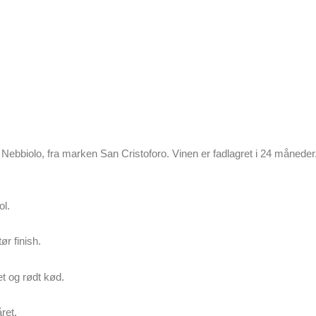
bbiolo, fra marken San Cristoforo. Vinen er fadlagret i 24 måneder
ol.
r finish.
et og rødt kød.
ret.