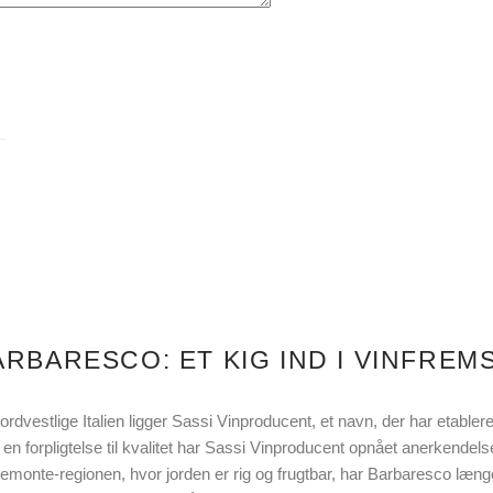
ARBARESCO: ET KIG IND I VINFREM
nordvestlige Italien ligger Sassi Vinproducent, et navn, der har etabler
g en forpligtelse til kvalitet har Sassi Vinproducent opnået anerkendel
emonte-regionen, hvor jorden er rig og frugtbar, har Barbaresco læn