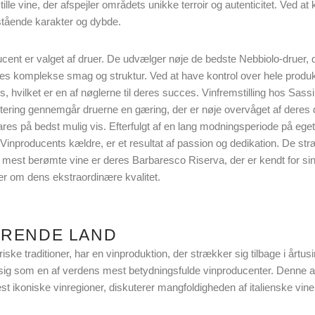
le vine, der afspejler områdets unikke terroir og autenticitet. Ved a
stående karakter og dybde.
ucent er valget af druer. De udvælger nøje de bedste Nebbiolo-druer,
es komplekse smag og struktur. Ved at have kontrol over hele produk
, hvilket er en af nøglerne til deres succes. Vinfremstilling hos Sas
tering gennemgår druerne en gæring, der er nøje overvåget af deres 
ares på bedst mulig vis. Efterfulgt af en lang modningsperiode på ege
 Vinproducents kældre, er et resultat af passion og dedikation. De stræ
 mest berømte vine er deres Barbaresco Riserva, der er kendt for sin
idner om dens ekstraordinære kvalitet.
ERENDE LAND
nariske traditioner, har en vinproduktion, der strækker sig tilbage i årt
t sig som en af verdens mest betydningsfulde vinproducenter. Denne art
t ikoniske vinregioner, diskuterer mangfoldigheden af italienske vine