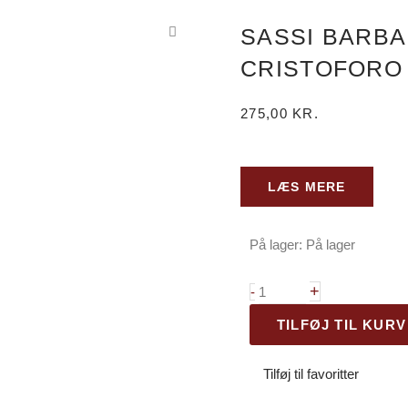
SASSI BARB
CRISTOFORO
275,00
KR.
LÆS MERE
På lager:
På lager
Sassi
Barbaresco
+
-
San
TILFØJ TIL KURV
Cristoforo
DOCG
Tilføj til favoritter
2019