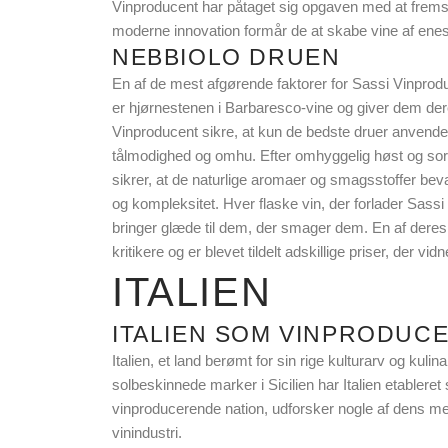
Vinproducent har påtaget sig opgaven med at fremstil
moderne innovation formår de at skabe vine af ene
NEBBIOLO DRUEN
En af de mest afgørende faktorer for Sassi Vinprod
er hjørnestenen i Barbaresco-vine og giver dem der
Vinproducent sikre, at kun de bedste druer anvendes
tålmodighed og omhu. Efter omhyggelig høst og sor
sikrer, at de naturlige aromaer og smagsstoffer bev
og kompleksitet. Hver flaske vin, der forlader Sassi
bringer glæde til dem, der smager dem. En af deres
kritikere og er blevet tildelt adskillige priser, der v
ITALIEN
ITALIEN SOM VINPRODUC
Italien, et land berømt for sin rige kulturarv og kuli
solbeskinnede marker i Sicilien har Italien etablere
vinproducerende nation, udforsker nogle af dens mes
vinindustri.